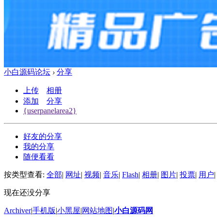
小白源码论坛
›
分享
上传
相册
添加
分享
{userpanelarea2}
好友的分享
我的分享
随便看看
按类型查看:
全部
|
网址
|
视频
|
音乐
|
Flash
|
相册
|
图片
|
投票
|
用户
|
现在还没分享
Archiver
|
手机版
|
小黑屋
|
网站地图
|
小白源码网