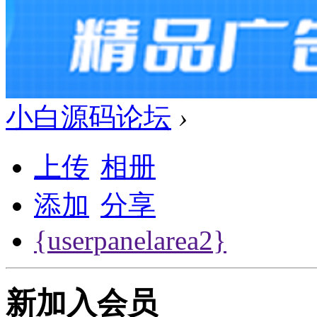
小白源码论坛
›
上传
相册
添加
分享
{userpanelarea2}
新加入会员