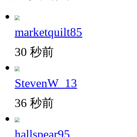
marketquilt85
30 秒前
StevenW_13
36 秒前
hallspear95