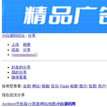
小白源码论坛
›
分享
上传
相册
添加
分享
{userpanelarea2}
好友的分享
我的分享
随便看看
按类型查看:
全部
|
网址
|
视频
|
音乐
|
Flash
|
相册
|
图片
|
投票
|
用户
|
现在还没分享
Archiver
|
手机版
|
小黑屋
|
网站地图
|
小白源码网