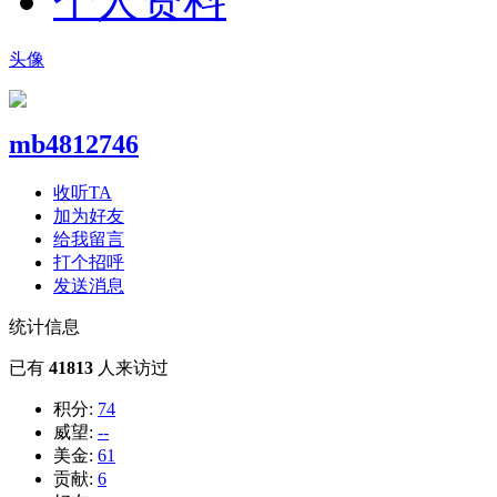
个人资料
头像
mb4812746
收听TA
加为好友
给我留言
打个招呼
发送消息
统计信息
已有
41813
人来访过
积分:
74
威望:
--
美金:
61
贡献:
6