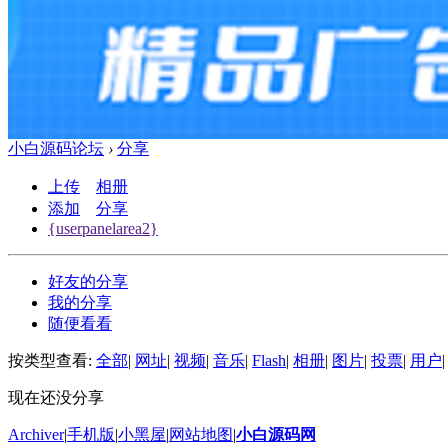
小白源码论坛
›
分享
上传
相册
添加
分享
{userpanelarea2}
好友的分享
我的分享
随便看看
按类型查看:
全部
|
网址
|
视频
|
音乐
|
Flash
|
相册
|
图片
|
投票
|
用户
|
现在还没分享
Archiver
|
手机版
|
小黑屋
|
网站地图
|
小白源码网