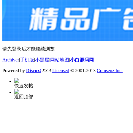
请先登录后才能继续浏览
Archiver
|
手机版
|
小黑屋
|
网站地图
|
小白源码网
Powered by
Discuz!
X3.4
Licensed
© 2001-2013
Comsenz Inc.
快速发帖
返回顶部