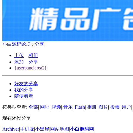
小白源码论坛
›
分享
上传
相册
添加
分享
{userpanelarea2}
好友的分享
我的分享
随便看看
按类型查看:
全部
|
网址
|
视频
|
音乐
|
Flash
|
相册
|
图片
|
投票
|
用户
|
现在还没分享
Archiver
|
手机版
|
小黑屋
|
网站地图
|
小白源码网