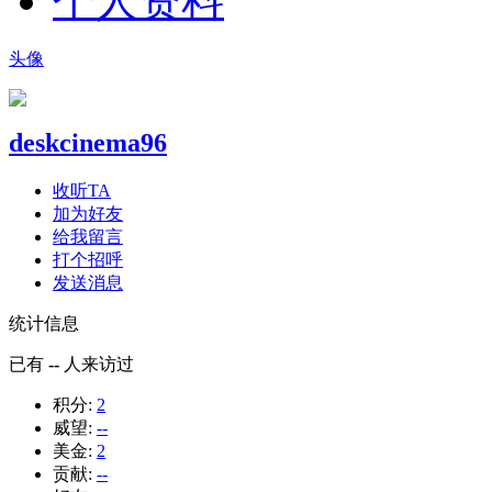
个人资料
头像
deskcinema96
收听TA
加为好友
给我留言
打个招呼
发送消息
统计信息
已有
--
人来访过
积分:
2
威望:
--
美金:
2
贡献:
--