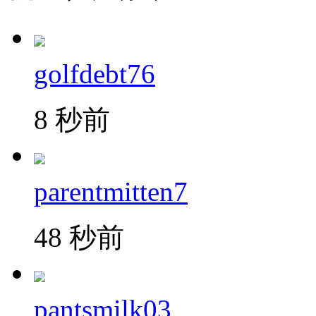
golfdebt76
8 秒前
parentmitten7
48 秒前
pantsmilk03