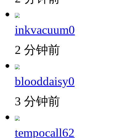
inkvacuum0
2 分钟前
blooddaisy0
3 分钟前
tempocall62