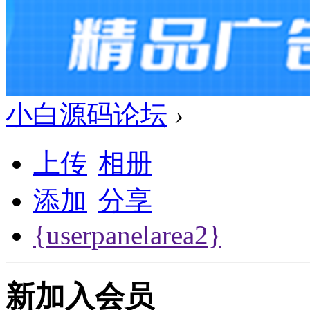
小白源码论坛
›
上传
相册
添加
分享
{userpanelarea2}
新加入会员