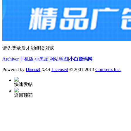
请先登录后才能继续浏览
Archiver
|
手机版
|
小黑屋
|
网站地图
|
小白源码网
Powered by
Discuz!
X3.4
Licensed
© 2001-2013
Comsenz Inc.
快速发帖
返回顶部