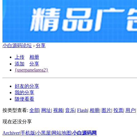
小白源码论坛
›
分享
上传
相册
添加
分享
{userpanelarea2}
好友的分享
我的分享
随便看看
按类型查看:
全部
|
网址
|
视频
|
音乐
|
Flash
|
相册
|
图片
|
投票
|
用户
|
现在还没分享
Archiver
|
手机版
|
小黑屋
|
网站地图
|
小白源码网