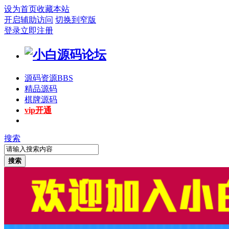
设为首页
收藏本站
开启辅助访问
切换到窄版
登录
立即注册
源码资源
BBS
精品源码
棋牌源码
vip开通
搜索
搜索