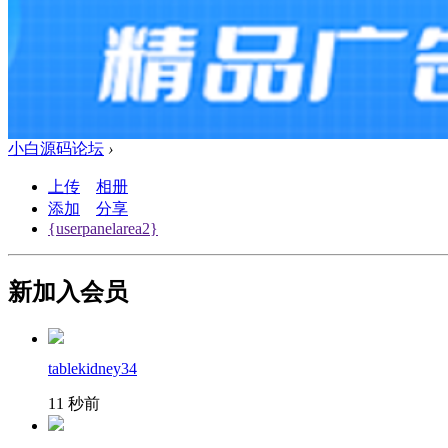
小白源码论坛
›
上传
相册
添加
分享
{userpanelarea2}
新加入会员
tablekidney34
11 秒前