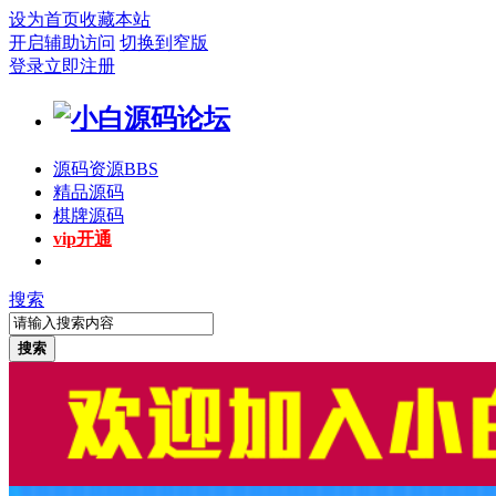
设为首页
收藏本站
开启辅助访问
切换到窄版
登录
立即注册
源码资源
BBS
精品源码
棋牌源码
vip开通
搜索
搜索