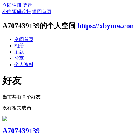
立即注册
登录
小白源码论坛
返回首页
A707439139的个人空间
https://xbymw.co
空间首页
相册
主题
分享
个人资料
好友
当前共有
0
个好友
没有相关成员
A707439139