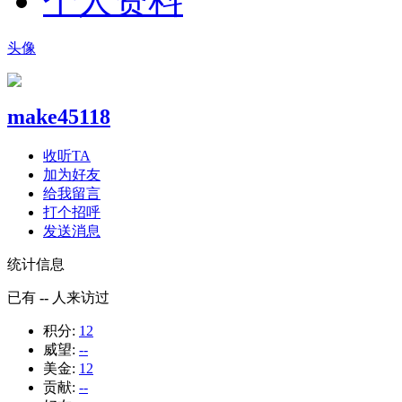
个人资料
头像
make45118
收听TA
加为好友
给我留言
打个招呼
发送消息
统计信息
已有
--
人来访过
积分:
12
威望:
--
美金:
12
贡献:
--