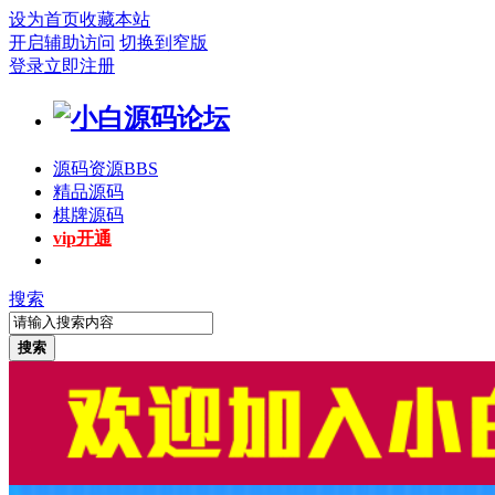
设为首页
收藏本站
开启辅助访问
切换到窄版
登录
立即注册
源码资源
BBS
精品源码
棋牌源码
vip开通
搜索
搜索