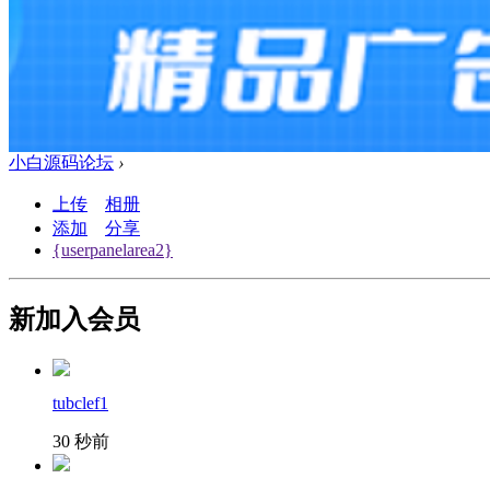
小白源码论坛
›
上传
相册
添加
分享
{userpanelarea2}
新加入会员
tubclef1
30 秒前