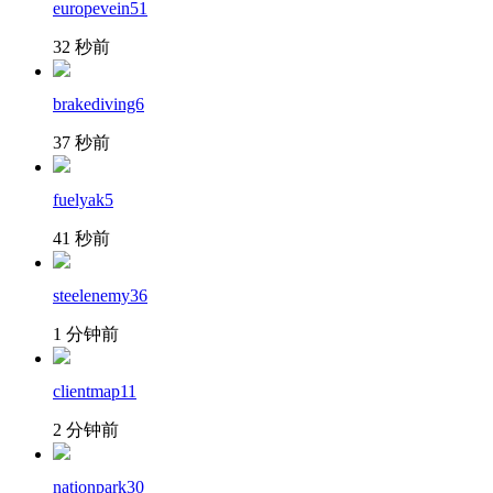
europevein51
32 秒前
brakediving6
37 秒前
fuelyak5
41 秒前
steelenemy36
1 分钟前
clientmap11
2 分钟前
nationpark30