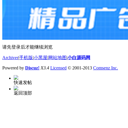
请先登录后才能继续浏览
Archiver
|
手机版
|
小黑屋
|
网站地图
|
小白源码网
Powered by
Discuz!
X3.4
Licensed
© 2001-2013
Comsenz Inc.
快速发帖
返回顶部