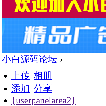
小白源码论坛
›
上传
相册
添加
分享
{userpanelarea2}