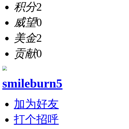
积分
2
威望
0
美金
2
贡献
0
smileburn5
加为好友
打个招呼