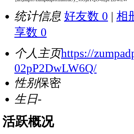
统计信息
好友数 0
|
相册
享数 0
个人主页
https://zumpa
02pP2DwLW6Q/
性别
保密
生日
-
活跃概况