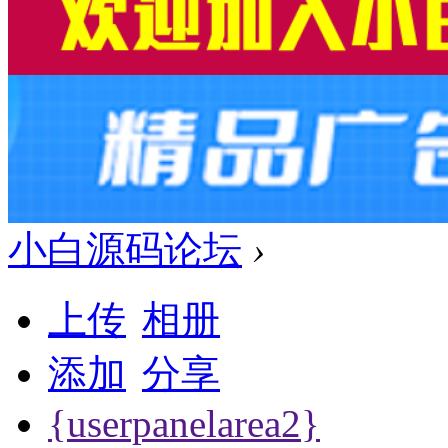
小白源码论坛
›
上传
相册
添加
分享
{userpanelarea2}