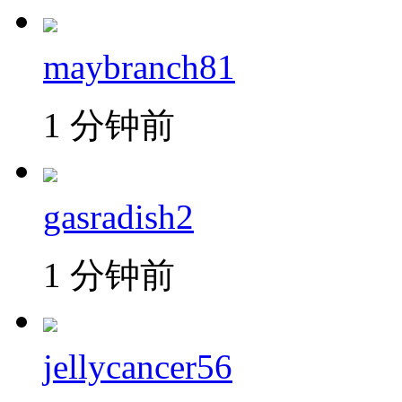
maybranch81
1 分钟前
gasradish2
1 分钟前
jellycancer56