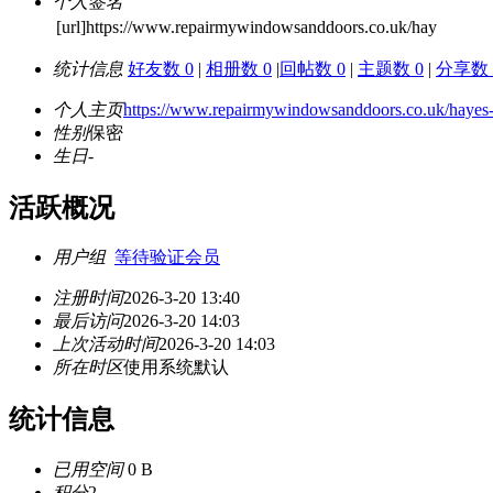
个人签名
[url]https://www.repairmywindowsanddoors.co.uk/hay
统计信息
好友数 0
|
相册数 0
|
回帖数 0
|
主题数 0
|
分享数 
个人主页
https://www.repairmywindowsanddoors.co.uk/hayes
性别
保密
生日
-
活跃概况
用户组
等待验证会员
注册时间
2026-3-20 13:40
最后访问
2026-3-20 14:03
上次活动时间
2026-3-20 14:03
所在时区
使用系统默认
统计信息
已用空间
0 B
积分
2