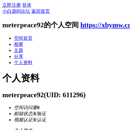
立即注册
登录
小白源码论坛
返回首页
meterpeace92的个人空间
https://xbymw.c
空间首页
相册
主题
分享
个人资料
个人资料
meterpeace92
(UID: 611296)
空间访问量
0
邮箱状态
未验证
视频认证
未认证