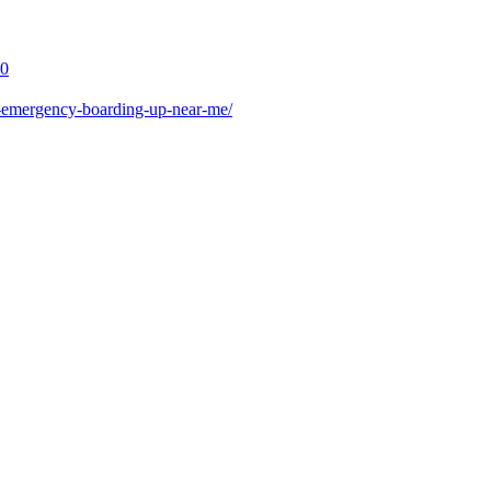
0
-emergency-boarding-up-near-me/