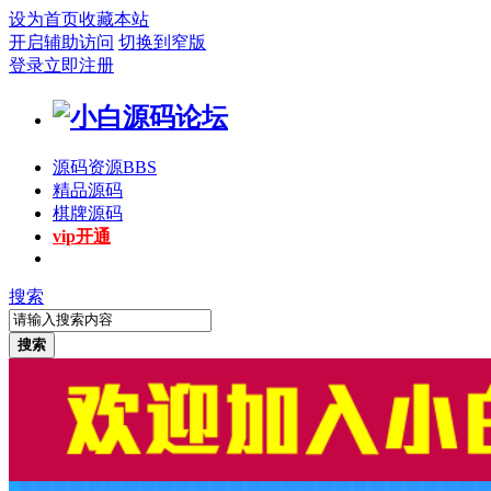
设为首页
收藏本站
开启辅助访问
切换到窄版
登录
立即注册
源码资源
BBS
精品源码
棋牌源码
vip开通
搜索
搜索