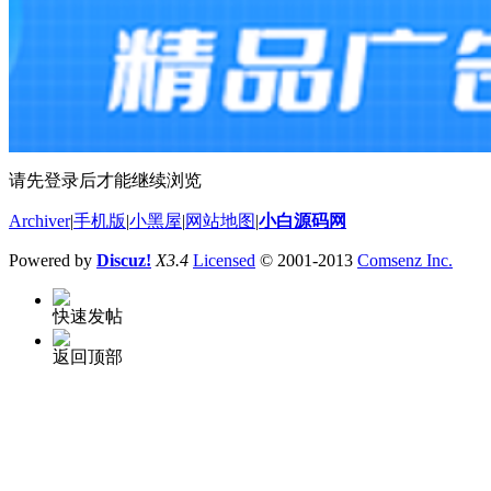
请先登录后才能继续浏览
Archiver
|
手机版
|
小黑屋
|
网站地图
|
小白源码网
Powered by
Discuz!
X3.4
Licensed
© 2001-2013
Comsenz Inc.
快速发帖
返回顶部