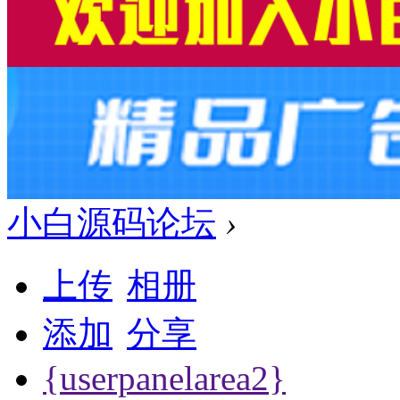
小白源码论坛
›
上传
相册
添加
分享
{userpanelarea2}