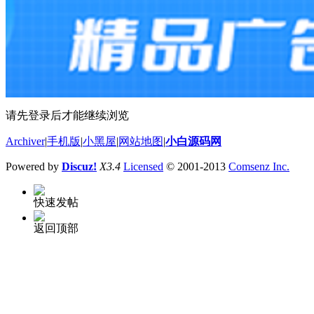
请先登录后才能继续浏览
Archiver
|
手机版
|
小黑屋
|
网站地图
|
小白源码网
Powered by
Discuz!
X3.4
Licensed
© 2001-2013
Comsenz Inc.
快速发帖
返回顶部