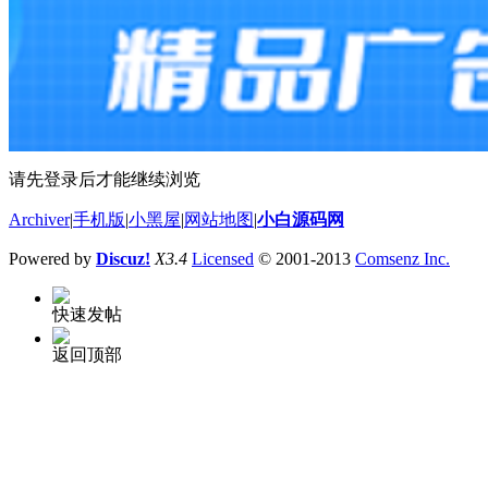
请先登录后才能继续浏览
Archiver
|
手机版
|
小黑屋
|
网站地图
|
小白源码网
Powered by
Discuz!
X3.4
Licensed
© 2001-2013
Comsenz Inc.
快速发帖
返回顶部