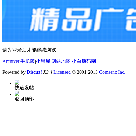
请先登录后才能继续浏览
Archiver
|
手机版
|
小黑屋
|
网站地图
|
小白源码网
Powered by
Discuz!
X3.4
Licensed
© 2001-2013
Comsenz Inc.
快速发帖
返回顶部