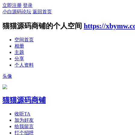
立即注册
登录
小白源码论坛
返回首页
猫猫源码商铺的个人空间
https://xbymw.
空间首页
相册
主题
分享
个人资料
头像
猫猫源码商铺
收听TA
加为好友
给我留言
打个招呼