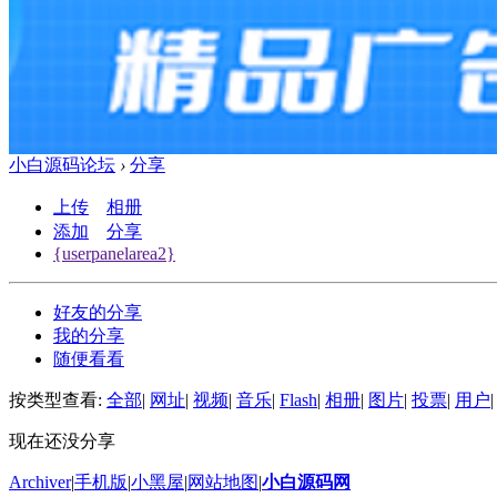
小白源码论坛
›
分享
上传
相册
添加
分享
{userpanelarea2}
好友的分享
我的分享
随便看看
按类型查看:
全部
|
网址
|
视频
|
音乐
|
Flash
|
相册
|
图片
|
投票
|
用户
|
现在还没分享
Archiver
|
手机版
|
小黑屋
|
网站地图
|
小白源码网