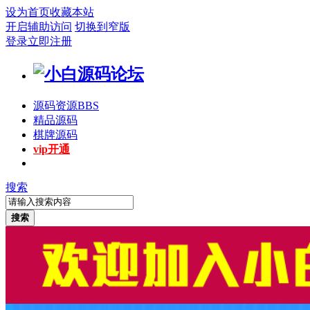
设为首页
收藏本站
开启辅助访问
切换到窄版
登录
立即注册
源码资源
BBS
精品源码
棋牌源码
vip开通
搜索
搜索