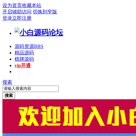
设为首页
收藏本站
开启辅助访问
切换到窄版
登录
立即注册
源码资源
BBS
精品源码
棋牌源码
vip开通
搜索
搜索