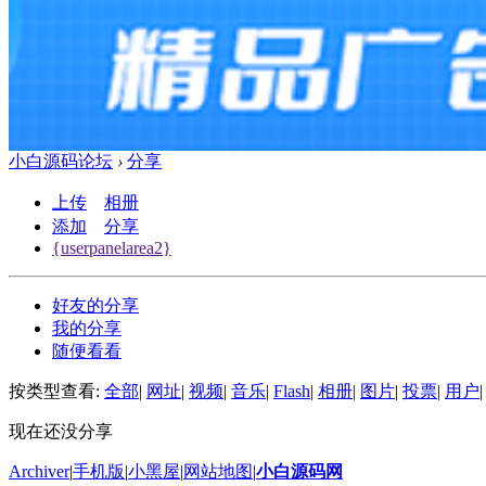
小白源码论坛
›
分享
上传
相册
添加
分享
{userpanelarea2}
好友的分享
我的分享
随便看看
按类型查看:
全部
|
网址
|
视频
|
音乐
|
Flash
|
相册
|
图片
|
投票
|
用户
|
现在还没分享
Archiver
|
手机版
|
小黑屋
|
网站地图
|
小白源码网