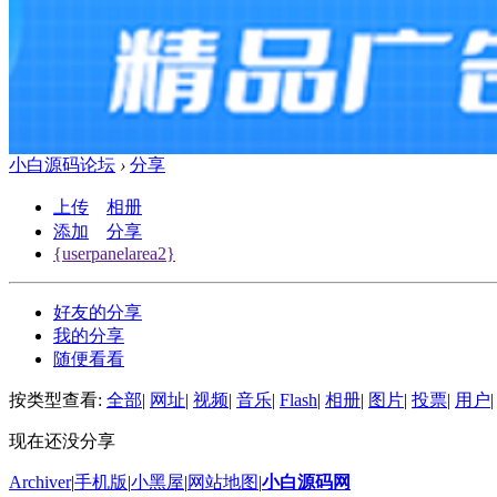
小白源码论坛
›
分享
上传
相册
添加
分享
{userpanelarea2}
好友的分享
我的分享
随便看看
按类型查看:
全部
|
网址
|
视频
|
音乐
|
Flash
|
相册
|
图片
|
投票
|
用户
|
现在还没分享
Archiver
|
手机版
|
小黑屋
|
网站地图
|
小白源码网