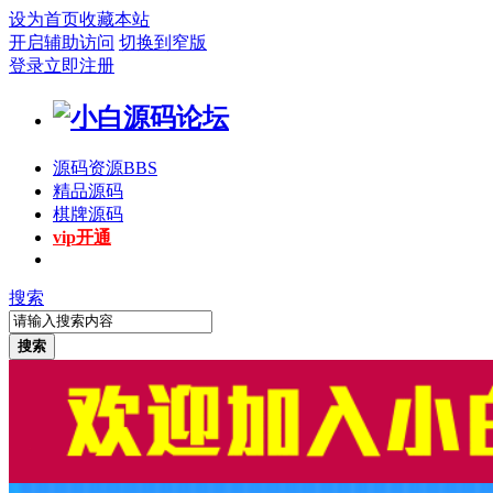
设为首页
收藏本站
开启辅助访问
切换到窄版
登录
立即注册
源码资源
BBS
精品源码
棋牌源码
vip开通
搜索
搜索