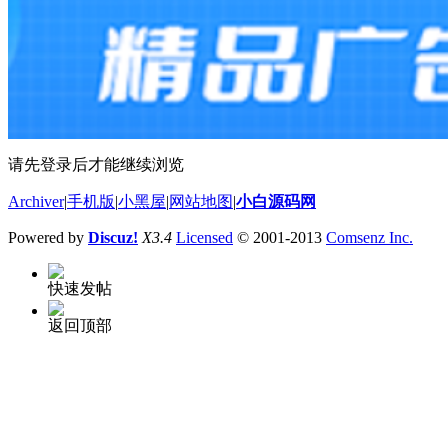
请先登录后才能继续浏览
Archiver
|
手机版
|
小黑屋
|
网站地图
|
小白源码网
Powered by
Discuz!
X3.4
Licensed
© 2001-2013
Comsenz Inc.
快速发帖
返回顶部