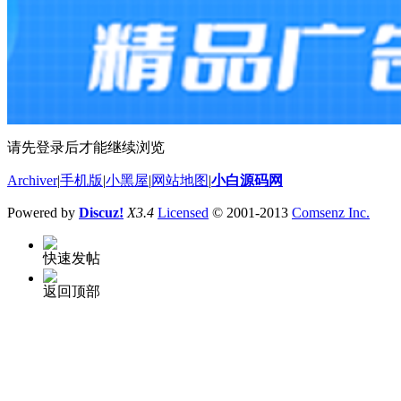
请先登录后才能继续浏览
Archiver
|
手机版
|
小黑屋
|
网站地图
|
小白源码网
Powered by
Discuz!
X3.4
Licensed
© 2001-2013
Comsenz Inc.
快速发帖
返回顶部