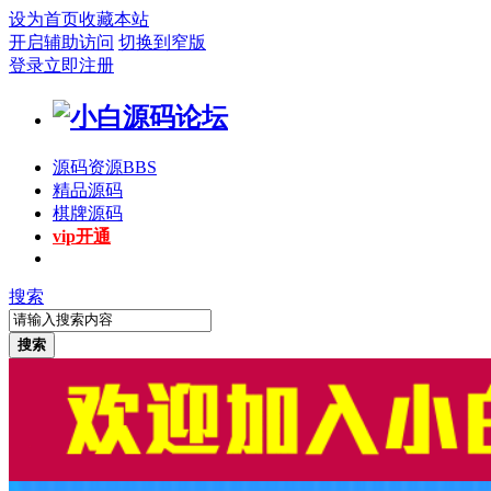
设为首页
收藏本站
开启辅助访问
切换到窄版
登录
立即注册
源码资源
BBS
精品源码
棋牌源码
vip开通
搜索
搜索