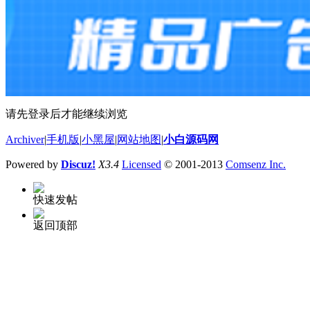
请先登录后才能继续浏览
Archiver
|
手机版
|
小黑屋
|
网站地图
|
小白源码网
Powered by
Discuz!
X3.4
Licensed
© 2001-2013
Comsenz Inc.
快速发帖
返回顶部