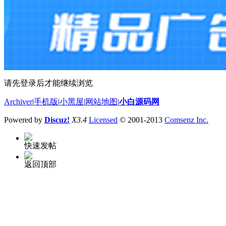
请先登录后才能继续浏览
Archiver
|
手机版
|
小黑屋
|
网站地图
|
小白源码网
Powered by
Discuz!
X3.4
Licensed
© 2001-2013
Comsenz Inc.
快速发帖
返回顶部