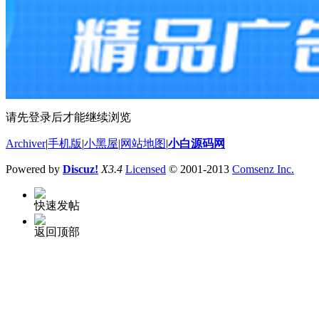
请先登录后才能继续浏览
Archiver
|
手机版
|
小黑屋
|
网站地图
|
小白源码网
Powered by
Discuz!
X3.4
Licensed
© 2001-2013
Comsenz Inc.
快速发帖
返回顶部