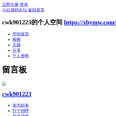
立即注册
登录
小白源码论坛
返回首页
cwk901223的个人空间
https://xbymw.com
空间首页
相册
主题
分享
个人资料
留言板
cwk901223
加为好友
打个招呼