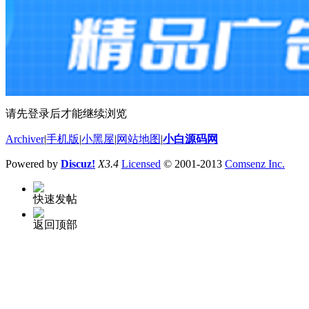
请先登录后才能继续浏览
Archiver
|
手机版
|
小黑屋
|
网站地图
|
小白源码网
Powered by
Discuz!
X3.4
Licensed
© 2001-2013
Comsenz Inc.
快速发帖
返回顶部