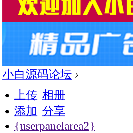
小白源码论坛
›
上传
相册
添加
分享
{userpanelarea2}