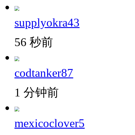
supplyokra43
56 秒前
codtanker87
1 分钟前
mexicoclover5