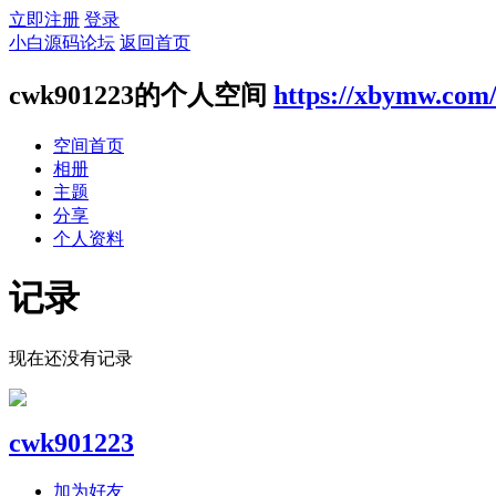
立即注册
登录
小白源码论坛
返回首页
cwk901223的个人空间
https://xbymw.com
空间首页
相册
主题
分享
个人资料
记录
现在还没有记录
cwk901223
加为好友