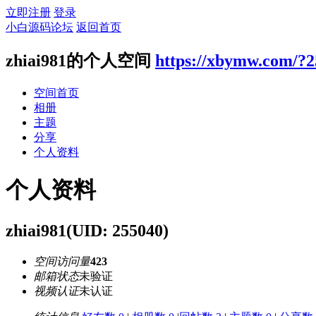
立即注册
登录
小白源码论坛
返回首页
zhiai981的个人空间
https://xbymw.com/?
空间首页
相册
主题
分享
个人资料
个人资料
zhiai981
(UID: 255040)
空间访问量
423
邮箱状态
未验证
视频认证
未认证