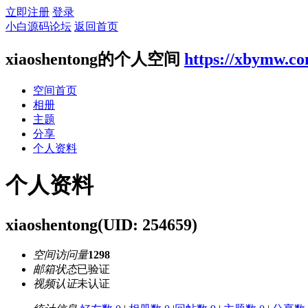
立即注册
登录
小白源码论坛
返回首页
xiaoshentong的个人空间
https://xbymw.c
空间首页
相册
主题
分享
个人资料
个人资料
xiaoshentong
(UID: 254659)
空间访问量
1298
邮箱状态
已验证
视频认证
未认证