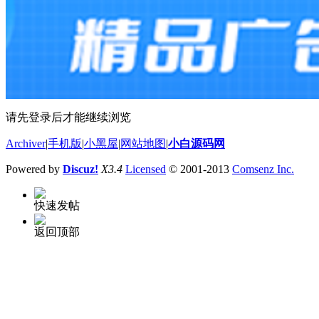
请先登录后才能继续浏览
Archiver
|
手机版
|
小黑屋
|
网站地图
|
小白源码网
Powered by
Discuz!
X3.4
Licensed
© 2001-2013
Comsenz Inc.
快速发帖
返回顶部