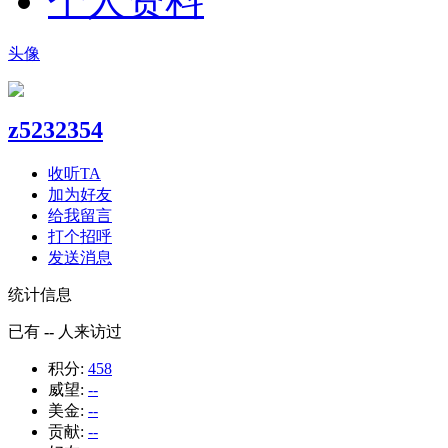
个人资料
头像
z5232354
收听TA
加为好友
给我留言
打个招呼
发送消息
统计信息
已有
--
人来访过
积分:
458
威望:
--
美金:
--
贡献:
--