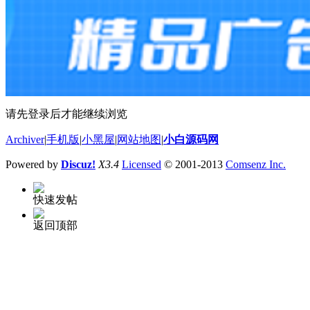
请先登录后才能继续浏览
Archiver
|
手机版
|
小黑屋
|
网站地图
|
小白源码网
Powered by
Discuz!
X3.4
Licensed
© 2001-2013
Comsenz Inc.
快速发帖
返回顶部