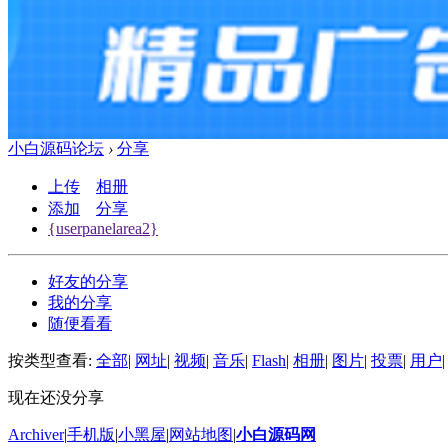
小白源码论坛
›
分享
上传
相册
添加
分享
{userpanelarea2}
好友的分享
我的分享
随便看看
按类型查看:
全部
|
网址
|
视频
|
音乐
|
Flash
|
相册
|
图片
|
投票
|
用户
|
现在还没分享
Archiver
|
手机版
|
小黑屋
|
网站地图
|
小白源码网