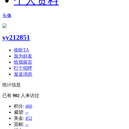
个人资料
头像
yy212851
收听TA
加为好友
给我留言
打个招呼
发送消息
统计信息
已有
902
人来访过
积分:
466
威望:
--
美金:
452
贡献:
--