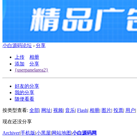
小白源码论坛
›
分享
上传
相册
添加
分享
{userpanelarea2}
好友的分享
我的分享
随便看看
按类型查看:
全部
|
网址
|
视频
|
音乐
|
Flash
|
相册
|
图片
|
投票
|
用户
|
现在还没分享
Archiver
|
手机版
|
小黑屋
|
网站地图
|
小白源码网