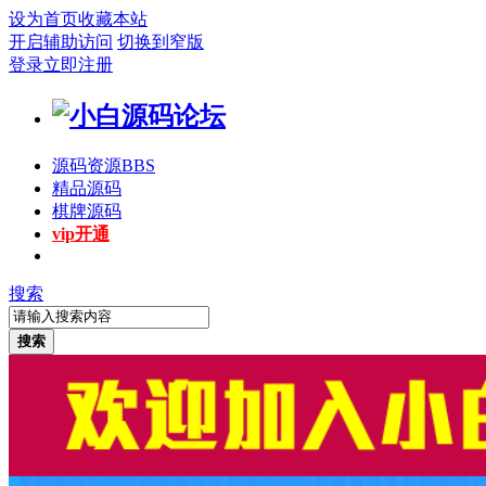
设为首页
收藏本站
开启辅助访问
切换到窄版
登录
立即注册
源码资源
BBS
精品源码
棋牌源码
vip开通
搜索
搜索