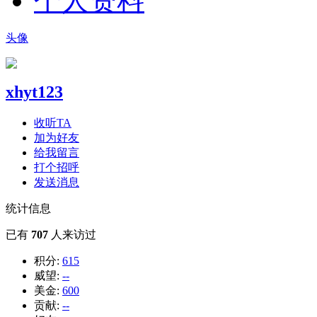
个人资料
头像
xhyt123
收听TA
加为好友
给我留言
打个招呼
发送消息
统计信息
已有
707
人来访过
积分:
615
威望:
--
美金:
600
贡献:
--