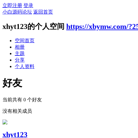
立即注册
登录
小白源码论坛
返回首页
xhyt123的个人空间
https://xbymw.com/?2
空间首页
相册
主题
分享
个人资料
好友
当前共有
0
个好友
没有相关成员
xhyt123