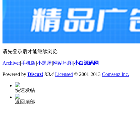
请先登录后才能继续浏览
Archiver
|
手机版
|
小黑屋
|
网站地图
|
小白源码网
Powered by
Discuz!
X3.4
Licensed
© 2001-2013
Comsenz Inc.
快速发帖
返回顶部