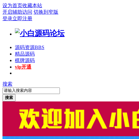
设为首页
收藏本站
开启辅助访问
切换到窄版
登录
立即注册
源码资源
BBS
精品源码
棋牌源码
vip开通
搜索
搜索