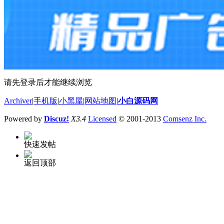
请先登录后才能继续浏览
Archiver
|
手机版
|
小黑屋
|
网站地图
|
小白源码网
Powered by
Discuz!
X3.4
Licensed
© 2001-2013
Comsenz Inc.
快速发帖
返回顶部